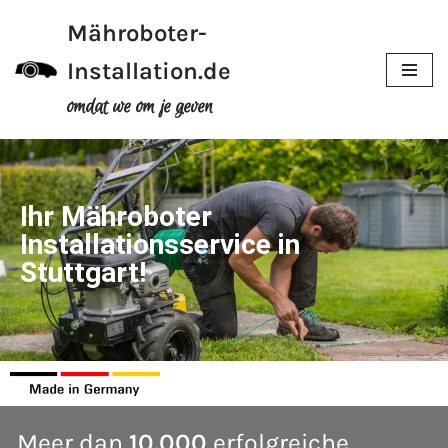
Mähroboter-
Meteen
Installation.de
naar
de
omdat we om je geven
inhoud
Ihr Mähroboter
Installationsservice in
Stuttgart!
Meer dan
10.000
erfolgreiche