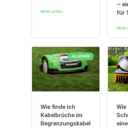
– ei
für 
MEHR LESEN »
MEHR 
ALLGEMEIN
Wie finde ich
Wie 
Kabelbrüche im
Schn
Begrenzungskabel
ein