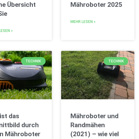
ne Übersicht
Mähroboter 2025
Sie
MEHR LESEN »
LESEN »
TECHNIK
TECHNIK
ist das
Mähroboter und
ittbild durch
Randmähen
en Mähroboter
(2021) – wie viel