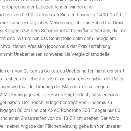
 entsprechender Ladezeit landen wir bei einer
artzeit von 07:00 Uhr könnten Sie den Rasen ab 14:00-15:00
äre somit ein tägliches Mähen möglich. Das Schnittbild kann
n Klingen bzw. dem Schneidmotor beeinflusst werden, die mir
annt sind. Warum nun das Schnittbild beim dem Indego am
nachvollziehen. Was sich jedoch aus der Praxiserfahrung
ich mit Unebenheiten schwerer, als Vergleichsmodelle.
rden d.h. von Garten zu Garten, da Unebenheiten nicht genormt
affenheit etc. ebenfalls Einfluss haben, wie sauber der Rasen
assen wird, ist der Umgang der Mähroboter mit engen
2 Meter angegeben. Die Praxis zeigt jedoch, dass es auch
ger haben. Der Bosch Indego benötigt von Hindernis zu
hingegen 80 cm und der Al-KO Robolinho 500 E sogar nur 60
and einen Grasstreifen von ca. 18-24 cm stehen. Der Worx
Bei meiner Angabe der Flächenleistung gehe ich von unseren