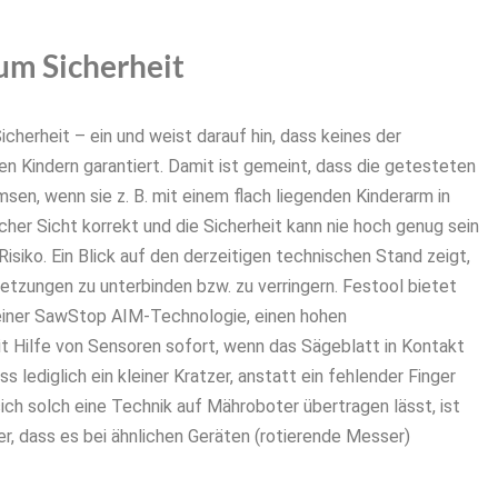
um Sicherheit
cherheit – ein und weist darauf hin, dass keines der
n Kindern garantiert. Damit ist gemeint, dass die getesteten
sen, wenn sie z. B. mit einem flach liegenden Kinderarm in
her Sicht korrekt und die Sicherheit kann nie hoch genug sein
siko. Ein Blick auf den derzeitigen technischen Stand zeigt,
etzungen zu unterbinden bzw. zu verringern. Festool bietet
seiner SawStop AIM-Technologie, einen hohen
it Hilfe von Sensoren sofort, wenn das Sägeblatt in Kontakt
ss lediglich ein kleiner Kratzer, anstatt ein fehlender Finger
sich solch eine Technik auf Mähroboter übertragen lässt, ist
er, dass es bei ähnlichen Geräten (rotierende Messer)