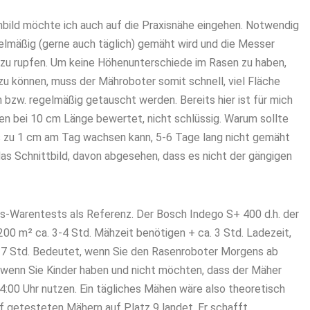
hbild möchte ich auch auf die Praxisnähe eingehen. Notwendig
egelmäßig (gerne auch täglich) gemäht wird und die Messer
t zu rupfen. Um keine Höhenunterschiede im Rasen zu haben,
zu können, muss der Mähroboter somit schnell, viel Fläche
bzw. regelmäßig getauscht werden. Bereits hier ist für mich
en bei 10 cm Länge bewertet, nicht schlüssig. Warum sollte
is zu 1 cm am Tag wachsen kann, 5-6 Tage lang nicht gemäht
 das Schnittbild, davon abgesehen, dass es nicht der gängigen
gs-Warentests als Referenz.
Der Bosch Indego S+ 400 d.h. der
 200 m² ca. 3-4 Std. Mähzeit benötigen + ca. 3 Std. Ladezeit,
-7 Std. Bedeutet, wenn Sie den Rasenroboter Morgens ab
, wenn Sie Kinder haben und nicht möchten, dass der Mäher
14:00 Uhr nutzen. Ein tägliches Mähen wäre also theoretisch
f getesteten Mähern auf Platz 9 landet. Er schafft