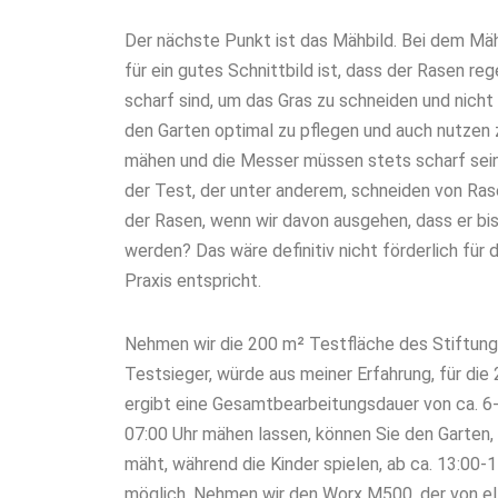
Der nächste Punkt ist das Mähbild. Bei dem Mä
für ein gutes Schnittbild ist, dass der Rasen r
scharf sind, um das Gras zu schneiden und nich
den Garten optimal zu pflegen und auch nutzen 
mähen und die Messer müssen stets scharf sein 
der Test, der unter anderem, schneiden von Ras
der Rasen, wenn wir davon ausgehen, dass er b
werden? Das wäre definitiv nicht förderlich für
Praxis entspricht.
Nehmen wir die 200 m² Testfläche des Stiftun
Testsieger, würde aus meiner Erfahrung, für die
ergibt eine Gesamtbearbeitungsdauer von ca. 6
07:00 Uhr mähen
lassen, können Sie den Garten
mäht, während die Kinder spielen, ab ca. 13:00-
möglich. Nehmen wir den Worx M500, der von el