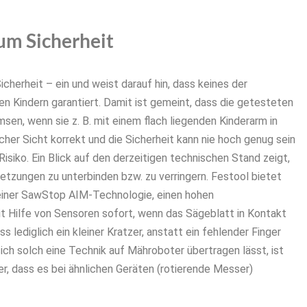
um Sicherheit
cherheit – ein und weist darauf hin, dass keines der
n Kindern garantiert. Damit ist gemeint, dass die getesteten
sen, wenn sie z. B. mit einem flach liegenden Kinderarm in
her Sicht korrekt und die Sicherheit kann nie hoch genug sein
siko. Ein Blick auf den derzeitigen technischen Stand zeigt,
etzungen zu unterbinden bzw. zu verringern. Festool bietet
seiner SawStop AIM-Technologie, einen hohen
it Hilfe von Sensoren sofort, wenn das Sägeblatt in Kontakt
ss lediglich ein kleiner Kratzer, anstatt ein fehlender Finger
sich solch eine Technik auf Mähroboter übertragen lässt, ist
er, dass es bei ähnlichen Geräten (rotierende Messer)