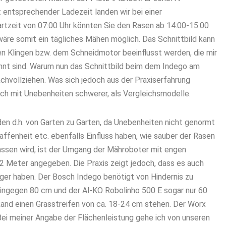
 entsprechender Ladezeit landen wir bei einer
artzeit von 07:00 Uhr könnten Sie den Rasen ab 14:00-15:00
äre somit ein tägliches Mähen möglich. Das Schnittbild kann
n Klingen bzw. dem Schneidmotor beeinflusst werden, die mir
annt sind. Warum nun das Schnittbild beim dem Indego am
nachvollziehen. Was sich jedoch aus der Praxiserfahrung
ich mit Unebenheiten schwerer, als Vergleichsmodelle.
rden d.h. von Garten zu Garten, da Unebenheiten nicht genormt
affenheit etc. ebenfalls Einfluss haben, wie sauber der Rasen
assen wird, ist der Umgang der Mähroboter mit engen
2 Meter angegeben. Die Praxis zeigt jedoch, dass es auch
ger haben. Der Bosch Indego benötigt von Hindernis zu
hingegen 80 cm und der Al-KO Robolinho 500 E sogar nur 60
and einen Grasstreifen von ca. 18-24 cm stehen. Der Worx
Bei meiner Angabe der Flächenleistung gehe ich von unseren