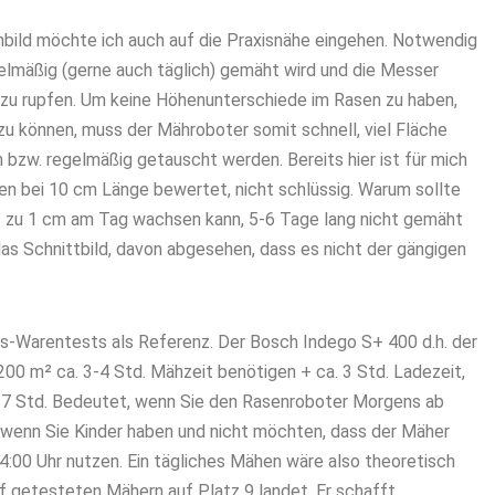
hbild möchte ich auch auf die Praxisnähe eingehen. Notwendig
egelmäßig (gerne auch täglich) gemäht wird und die Messer
t zu rupfen. Um keine Höhenunterschiede im Rasen zu haben,
zu können, muss der Mähroboter somit schnell, viel Fläche
bzw. regelmäßig getauscht werden. Bereits hier ist für mich
en bei 10 cm Länge bewertet, nicht schlüssig. Warum sollte
is zu 1 cm am Tag wachsen kann, 5-6 Tage lang nicht gemäht
 das Schnittbild, davon abgesehen, dass es nicht der gängigen
gs-Warentests als Referenz.
Der Bosch Indego S+ 400 d.h. der
 200 m² ca. 3-4 Std. Mähzeit benötigen + ca. 3 Std. Ladezeit,
-7 Std. Bedeutet, wenn Sie den Rasenroboter Morgens ab
, wenn Sie Kinder haben und nicht möchten, dass der Mäher
14:00 Uhr nutzen. Ein tägliches Mähen wäre also theoretisch
f getesteten Mähern auf Platz 9 landet. Er schafft