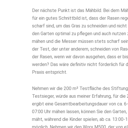
Der nächste Punkt ist das Mähbild. Bei dem Mä
für ein gutes Schnittbild ist, dass der Rasen r
scharf sind, um das Gras zu schneiden und nich
den Garten optimal zu pflegen und auch nutzen 
mähen und die Messer müssen stets scharf sein 
der Test, der unter anderem, schneiden von Ras
der Rasen, wenn wir davon ausgehen, dass er b
werden? Das wäre definitiv nicht förderlich für
Praxis entspricht.
Nehmen wir die 200 m² Testfläche des Stiftun
Testsieger, würde aus meiner Erfahrung, für die
ergibt eine Gesamtbearbeitungsdauer von ca. 6
07:00 Uhr mähen
lassen, können Sie den Garten
mäht, während die Kinder spielen, ab ca. 13:00-
möglich. Nehmen wir den Worx M500, der von el