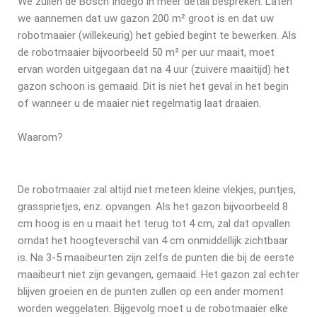
We zullen de Bosch Indego in meer detail bespreken. Laten
we aannemen dat uw gazon 200 m² groot is en dat uw
robotmaaier (willekeurig) het gebied begint te bewerken. Als
de robotmaaier bijvoorbeeld 50 m² per uur maait, moet
ervan worden uitgegaan dat na 4 uur (zuivere maaitijd) het
gazon schoon is gemaaid. Dit is niet het geval in het begin
of wanneer u de maaier niet regelmatig laat draaien.
Waarom?
De robotmaaier zal altijd niet meteen kleine vlekjes, puntjes,
grassprietjes, enz. opvangen. Als het gazon bijvoorbeeld 8
cm hoog is en u maait het terug tot 4 cm, zal dat opvallen
omdat het hoogteverschil van 4 cm onmiddellijk zichtbaar
is. Na 3-5 maaibeurten zijn zelfs de punten die bij de eerste
maaibeurt niet zijn gevangen, gemaaid. Het gazon zal echter
blijven groeien en de punten zullen op een ander moment
worden weggelaten. Bijgevolg moet u de robotmaaier elke